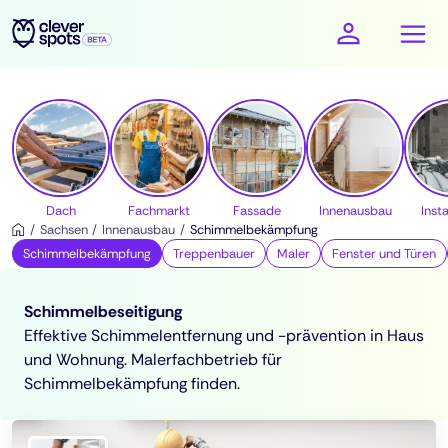
cleverspots - Handwerker
Dach
Fachmarkt
Fassade
Innenausbau
Insta
Sachsen
Innenausbau
Schimmelbekämpfung
Schimmelbekämpfung
Treppenbauer
Maler
Fenster und Türen
Schimmelbeseitigung
Effektive Schimmelentfernung und -prävention in Haus
und Wohnung. Malerfachbetrieb für
Schimmelbekämpfung finden.