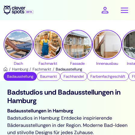
cleverspots - Handwerker
Dach
Fachmarkt
Fassade
Innenausbau
Insta
Hamburg
Fachmarkt
Badausstellung
Badausstellung
Baumarkt
Fachhandel
Farbenfachgeschäft
F
Badstudios und Badausstellungen in
Hamburg
Badausstellungen in Hamburg
Badstudios in Hamburg: Entdecke inspirierende
Bäderausstellungen in der Region. Moderne Bad-Ideen
und stilvolle Designs für jedes Zuhause.