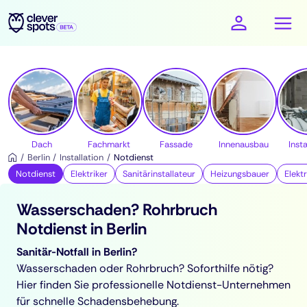
cleverspots - Handwerker
Dach
Fachmarkt
Fassade
Innenausbau
Insta
Berlin
Installation
Notdienst
Notdienst
Elektriker
Sanitärinstallateur
Heizungsbauer
Elekt
Wasserschaden? Rohrbruch
Notdienst in Berlin
Sanitär-Notfall in Berlin?
Wasserschaden oder Rohrbruch? Soforthilfe nötig?
Hier finden Sie professionelle Notdienst-Unternehmen
für schnelle Schadensbehebung.