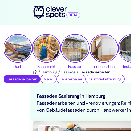
cleverspots - Handwerker
Dach
Fachmarkt
Fassade
Innenausbau
Insta
Hamburg
Fassade
Fassadenarbeiten
Fassadenarbeiten
Maler
Fensterbauer
Graffiti-Entfernung
Fassaden Sanierung in Hamburg
Fassadenarbeiten und -renovierungen: Reini
von Gebäudefassaden durch Handwerker in