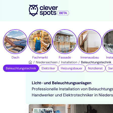
cleverspots - Handwerker
Dach
Fachmarkt
Fassade
Innenausbau
Insta
Niedersachsen
Installation
Beleuchtungstechnik
Beleuchtungstechnik
Elektriker
Heizungsbauer
Notdienst
San
Licht- und Beleuchtungsanlagen
Professionelle Installation von Beleuchtun
Handwerker und Elektrotechniker in Nieder