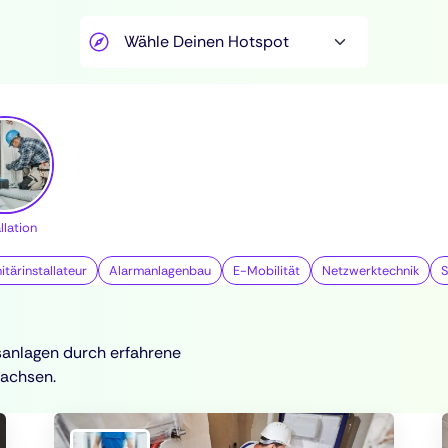
llation
itärinstallateur
Alarmanlagenbau
E-Mobilität
Netzwerktechnik
gsanlagen durch erfahrene
sachsen.