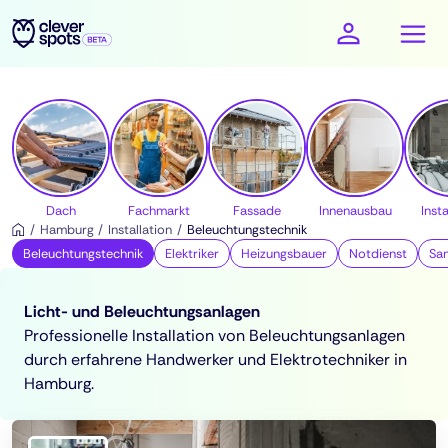
cleverspots - Handwerker
Dach
Fachmarkt
Fassade
Innenausbau
Insta
Hamburg
Installation
Beleuchtungstechnik
Beleuchtungstechnik
Elektriker
Heizungsbauer
Notdienst
San
Licht- und Beleuchtungsanlagen
Professionelle Installation von Beleuchtungsanlagen
durch erfahrene Handwerker und Elektrotechniker in
Hamburg.