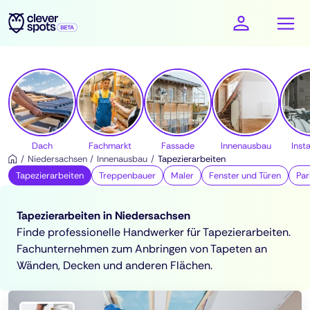
cleverspots - Handwerker
Dach
Fachmarkt
Fassade
Innenausbau
Insta
Niedersachsen
Innenausbau
Tapezierarbeiten
Tapezierarbeiten
Treppenbauer
Maler
Fenster und Türen
Par
Tapezierarbeiten in Niedersachsen
Finde professionelle Handwerker für Tapezierarbeiten.
Fachunternehmen zum Anbringen von Tapeten an
Wänden, Decken und anderen Flächen.