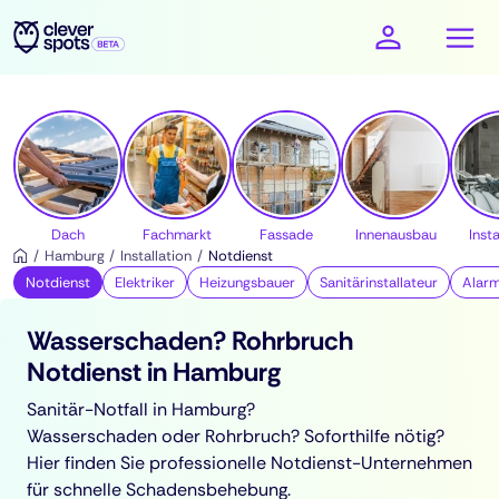
cleverspots - Handwerker
Dach
Fachmarkt
Fassade
Innenausbau
Insta
Hamburg
Installation
Notdienst
Notdienst
Elektriker
Heizungsbauer
Sanitärinstallateur
Alar
Wasserschaden? Rohrbruch
Notdienst in Hamburg
Sanitär-Notfall in Hamburg?
Wasserschaden oder Rohrbruch? Soforthilfe nötig?
Hier finden Sie professionelle Notdienst-Unternehmen
für schnelle Schadensbehebung.